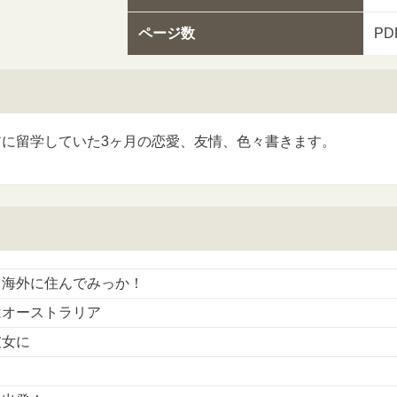
ページ数
P
アに留学していた3ヶ月の恋愛、友情、色々書きます。
ら海外に住んでみっか！
はオーストラリア
彼女に