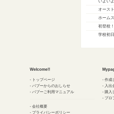
いよい
オース
ホーム
初登校
学校初
Welcome!!
Mypa
トップページ
作成
パブーからのおしらせ
入出
パブーご利用マニュアル
購入
プロ
会社概要
プライバシーポリシー