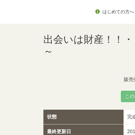
はじめての方へ
出会いは財産！！・
～
販売
この
状態
完
最終更新日
20