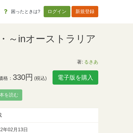
困ったときは?
ログイン
新規登録
・～inオーストラリア
著:
るきあ
330円
電子版を購入
価格：
(税込)
本を読む
成
12年02月13日