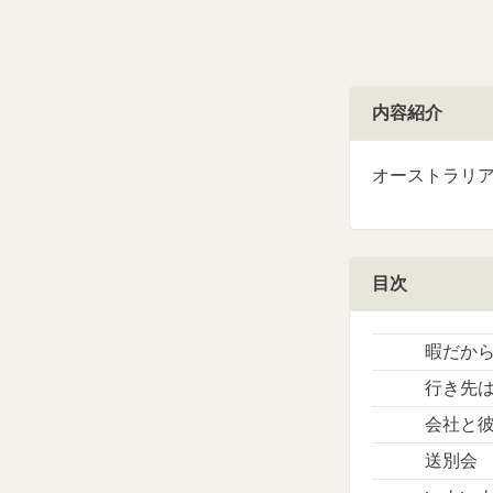
内容紹介
オーストラリ
目次
暇だか
行き先
会社と
送別会