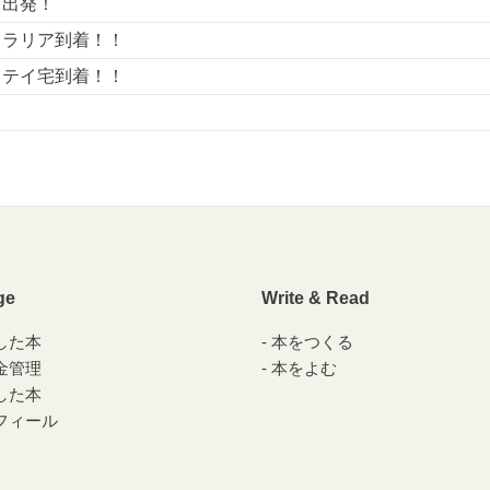
よ出発！
トラリア到着！！
ステイ宅到着！！
！
日
ge
Write & Read
した本
本をつくる
金管理
本をよむ
した本
フィール