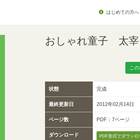
はじめての方へ
おしゃれ童子 太宰
この
状態
完成
最終更新日
2012年02月14日
ページ数
PDF：7ページ
ダウンロード
PDF形式でダウンロ