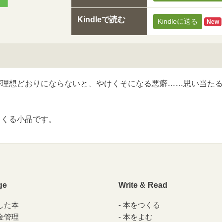
Kindleで読む
Kindleに送る
New
が理想どおりにならないと、やけくそになる悪癖……思い当た
とくる小品です。
ge
Write & Read
した本
本をつくる
金管理
本をよむ