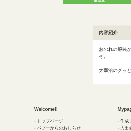
内容紹介
おのれの服装
ぞ。
太宰治のグッ
Welcome!!
Mypa
トップページ
作成
パブーからのおしらせ
入出