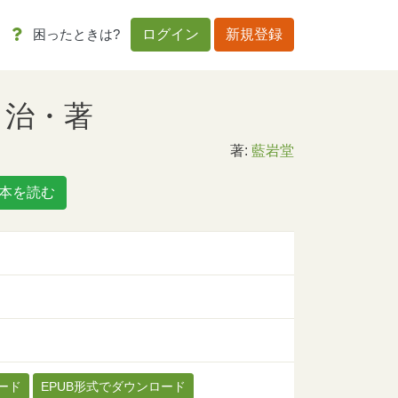
困ったときは?
ログイン
新規登録
 治・著
著:
藍岩堂
本を読む
ード
EPUB形式でダウンロード