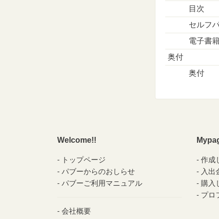
目次
セルフ
電子書
奥付
奥付
Welcome!!
Mypa
トップページ
作成
パブーからのおしらせ
入出
パブーご利用マニュアル
購入
プロ
会社概要