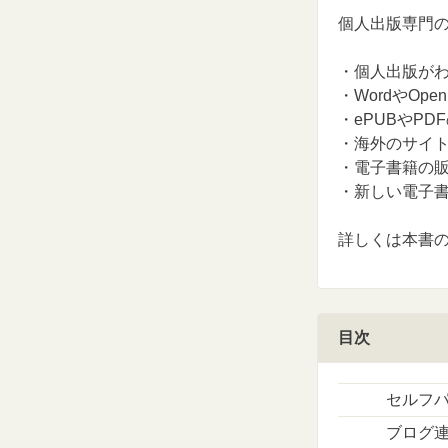
個人出版専門の
・個人出版が
・WordやOpe
・ePUBやP
・海外のサイ
・電子書籍の
・新しい電子
詳しくは本書
目次
セルフ
ブログ連