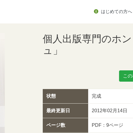
はじめての方へ
個人出版専門のホン
ュ」
この
状態
完成
最終更新日
2012年02月14日
ページ数
PDF：9ページ