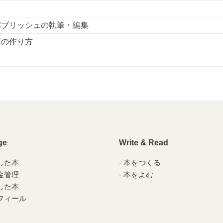
パブリッシュの執筆・編集
籍の作り方
ge
Write & Read
した本
本をつくる
金管理
本をよむ
した本
フィール