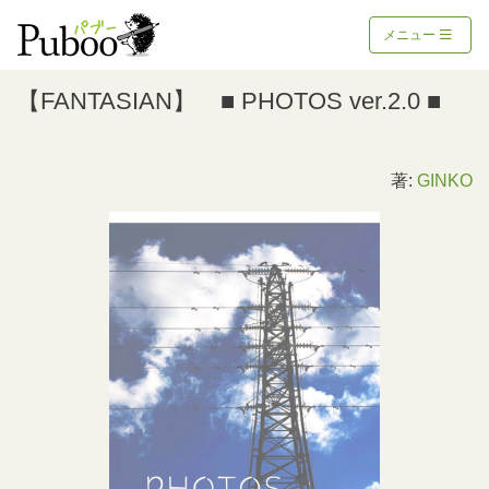
メニュー
【FANTASIAN】 ■ PHOTOS ver.2.0 ■
著:
GINKO