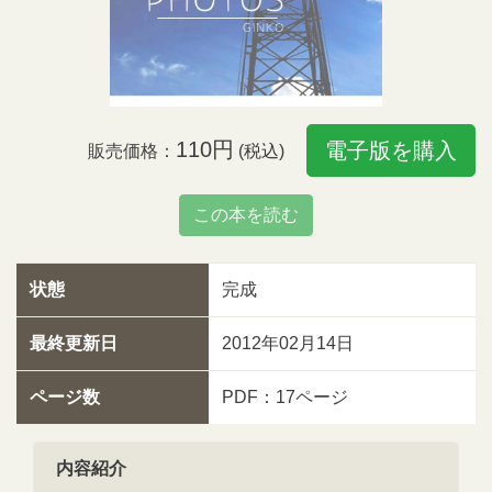
110円
電子版を購入
販売価格：
(税込)
この本を読む
状態
完成
最終更新日
2012年02月14日
ページ数
PDF：17ページ
内容紹介