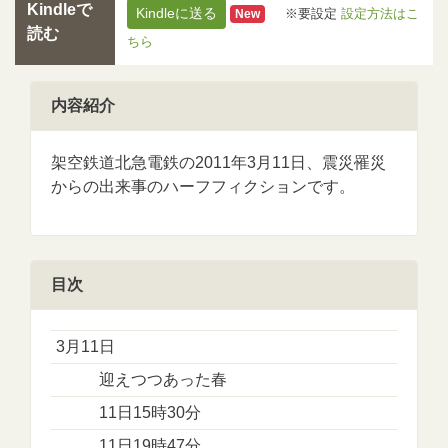
Kindleで
Kindleに送る
※要設定
設定方法はこ
New
読む
ちら
内容紹介
架空鉄道北急電鉄の2011年3月11日、震災罹災
からの出来事のハーフフィクションです。
目次
3月11日
迎えつつあった春
11日15時30分
11日19時47分