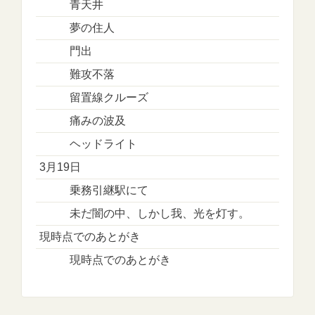
青天井
夢の住人
門出
難攻不落
留置線クルーズ
痛みの波及
ヘッドライト
3月19日
乗務引継駅にて
未だ闇の中、しかし我、光を灯す。
現時点でのあとがき
現時点でのあとがき