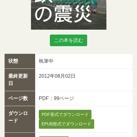
この本を読む
状態
執筆中
最終更新
2012年08月02日
日
ページ数
PDF：99ページ
ダウンロ
PDF形式でダウンロード
ード
EPUB形式でダウンロード