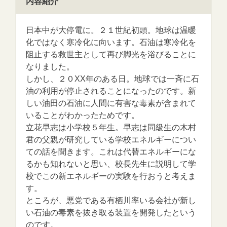
内容紹介
日本中が大停電に。２１世紀初頭。地球は温暖
化ではなく寒冷化に向います。石油は寒冷化を
阻止する救世主として再び脚光を浴びることに
なりました。
しかし、２０XX年のある日。地球では一斉に石
油の利用が停止されることになったのです。新
しい油田の石油に人間に有害な毒素が含まれて
いることがわかったためです。
立花早志は小学校５年生。早志は同級生の木村
君の父親が研究している学校エネルギーについ
ての話を聞きます。これは代替エネルギーにな
るかも知れないと思い、校長先生に説明して学
校でこの新エネルギーの実験を行おうと考えま
す。
ところが、悪党である有栖川率いる会社が新し
い石油の毒素を抜き取る装置を開発したという
のです。