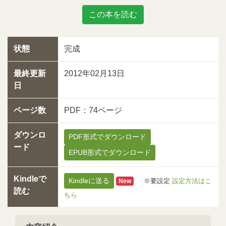
この本を読む
状態
完成
最終更新
2012年02月13日
日
ページ数
PDF：74ページ
ダウンロ
PDF形式でダウンロード
ード
EPUB形式でダウンロード
Kindleで
Kindleに送る
※要設定
設定方法はこ
New
読む
ちら