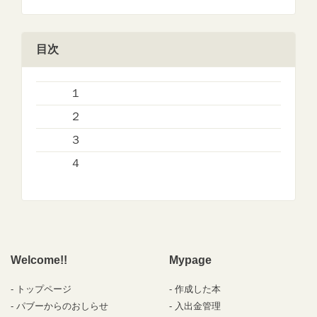
目次
１
２
３
４
Welcome!!
Mypage
トップページ
作成した本
パブーからのおしらせ
入出金管理