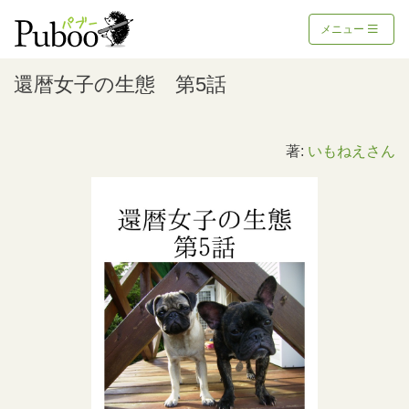
メニュー
還暦女子の生態 第5話
著:
いもねえさん