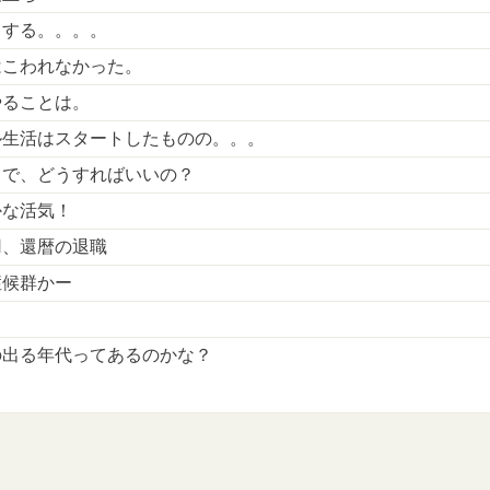
うする。。。。
はこわれなかった。
やることは。
ル生活はスタートしたものの。。。
、で、どうすればいいの？
かな活気！
用、還暦の退職
症候群かー
の出る年代ってあるのかな？