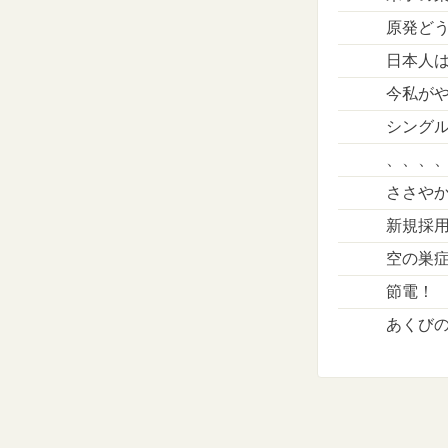
原発ど
日本人
今私が
シング
、、、
ささや
新規採
空の巣
節電！
あくび