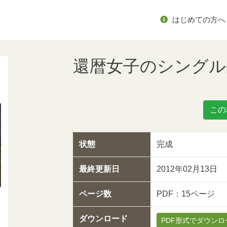
はじめての方へ
還暦女子のシングル
この
状態
完成
最終更新日
2012年02月13日
ページ数
PDF：15ページ
ダウンロード
PDF形式でダウンロ