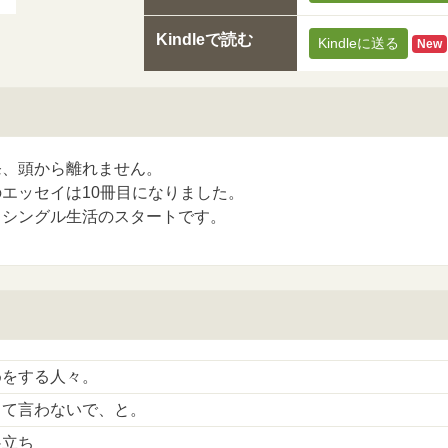
Kindleで読む
Kindleに送る
New
発、頭から離れません。
エッセイは10冊目になりました。
、シングル生活のスタートです。
めをする人々。
って言わないで、と。
巣立ち