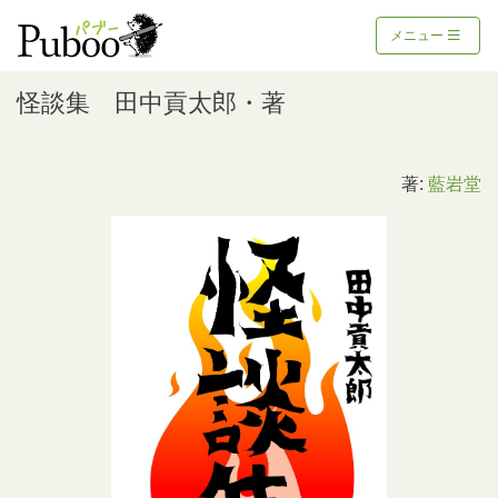
メニュー
怪談集 田中貢太郎・著
著:
藍岩堂