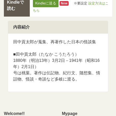
Kindleで
Kindleに送る
※要設定
設定方法はこ
New
読む
ちら
内容紹介
田中貢太郎が蒐集、再著作した日本の怪談集
■田中貢太郎（たなか こうたろう）
1880年（明治13年）3月2日－1941年（昭和16
年）2月1日）
号は桃葉。著作は伝記物、紀行文、随想集、情
話物、怪談・奇談など多岐に渡る。
Welcome!!
Mypage