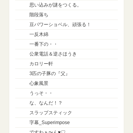
思い込みが謎をつくる。
階段落ち
豆パワーショベル、頑張る！
一反木綿
一番下の・・
公衆電話＆逆さほうき
カロリー軒
3匹の子豚の『父』
心象風景
うっそ・・
な、なんだ！？
スラップスティック
字幕_Superimpose
ですわぁ〜ん♥♡