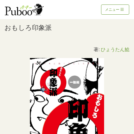
メニュー
おもしろ印象派
著:
ひょうたん鯰