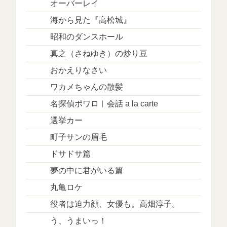
オーバーレイ
海から見た『高松城』
昭和のダンスホール
真之（さねゆき）の炒り豆
おかえりなさい
ワカメちゃんの散髪
名探偵ポワロ︱会話 a la carte
選挙カー
町子サンの眉毛
ドサドサ篇
夢の中に君がいる篇
丸亀ロケ
役者は迫力顔、女優も。高畑淳子。
う、うまいっ！