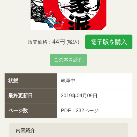
44円
電子版を購入
販売価格：
(税込)
この本を読む
状態
執筆中
最終更新日
2019年04月09日
ページ数
PDF：232ページ
内容紹介