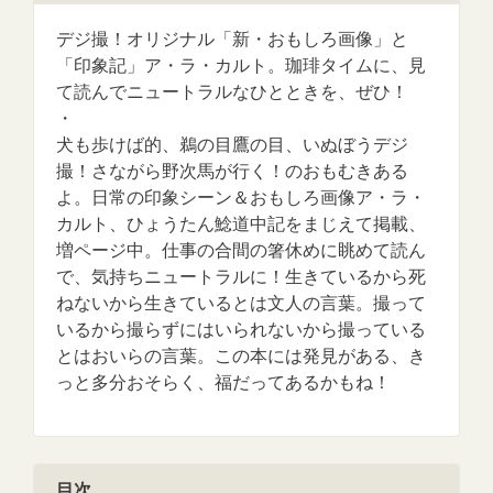
デジ撮！オリジナル「新・おもしろ画像」と
「印象記」ア・ラ・カルト。珈琲タイムに、見
て読んでニュートラルなひとときを、ぜひ！
・
犬も歩けば的、鵜の目鷹の目、いぬぼうデジ
撮！さながら野次馬が行く！のおもむきある
よ。日常の印象シーン＆おもしろ画像ア・ラ・
カルト、ひょうたん鯰道中記をまじえて掲載、
増ページ中。仕事の合間の箸休めに眺めて読ん
で、気持ちニュートラルに！生きているから死
ねないから生きているとは文人の言葉。撮って
いるから撮らずにはいられないから撮っている
とはおいらの言葉。この本には発見がある、き
っと多分おそらく、福だってあるかもね！
目次