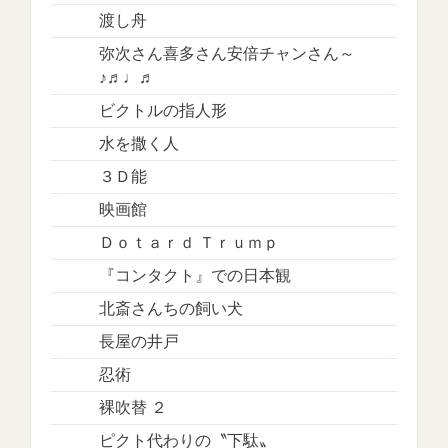
渡し舟
弥次さん喜多さん安倍チャンさん～
♪♬♩♬
ビクトルの指人形
水を撒く人
３Ｄ能
映画館
Ｄｏｔａｒｄ Ｔｒｕｍｐ
『コンタクト』での日本観
北斎さんちの飼い犬
長屋の井戸
忍術
裸吹替 ２
ピクト代わりの〝下駄〟