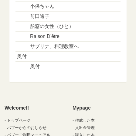
小保ちゃん
前田通子
船窓の女性（ひと）
Raison D'être
サブリナ、料理教室へ
奥付
奥付
Welcome!!
Mypage
トップページ
作成した本
パブーからのおしらせ
入出金管理
パブーご利用マニュアル
購入した本