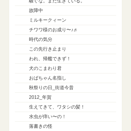
騒ぐな。まだ生きている。
故障中
ミルキークィーン
チワワ様のお成り〜♪♬
時代の気分
この先行き止まり
われ、帰艦できず！
犬のこまわり君
おばちゃん名指し
秋祭りの日_街道今昔
2012_年賀
生えてきて、ワタシの髪！
水虫が痒い〜の！
落書きの怪