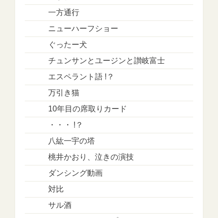
一方通行
ニューハーフショー
ぐったー犬
チュンサンとユージンと讃岐富士
エスペラント語 !？
万引き猫
10年目の席取りカード
・・・ !？
八紘一宇の塔
桃井かおり、泣きの演技
ダンシング動画
対比
サル酒