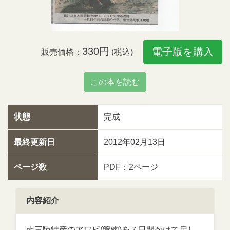
330円
電子版を購入
販売価格：
(税込)
この本を読む
状態
完成
最終更新日
2012年02月13日
ページ数
PDF：2ページ
内容紹介
南三陸特産のアワビ(管鮑)を７日間かけて戻し、