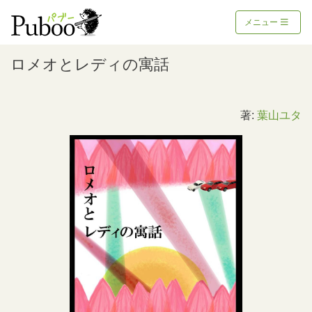
メニュー
ロメオとレディの寓話
著:
葉山ユタ