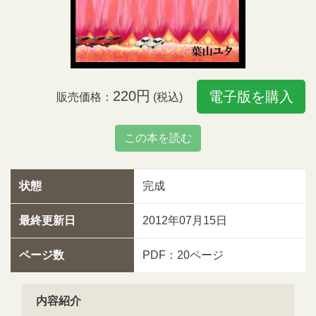
220円
電子版を購入
販売価格：
(税込)
この本を読む
状態
完成
最終更新日
2012年07月15日
ページ数
PDF：20ページ
内容紹介