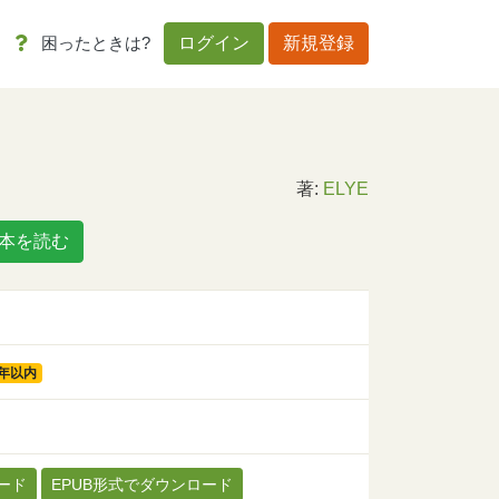
困ったときは?
ログイン
新規登録
著:
ELYE
本を読む
3年以内
ード
EPUB形式でダウンロード