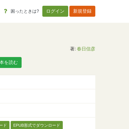
困ったときは?
ログイン
新規登録
著:
春日信彦
本を読む
ード
EPUB形式でダウンロード