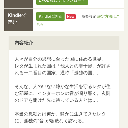
EPUB形式でダウンロード
Kindleで
Kindleに送る
※要設定
設定方法はこ
New
読む
ちら
内容紹介
人々が自分の思想に合った国に住める世界。
レタが生まれた国は「他人との非干渉」が許さ
れる十二番目の国家、通称「孤独の国」。
そんな、人のいない静かな生活を守るレタが住
む部屋に、インターホンの音が鳴り響く。玄関
のドアを開けた先に待っている人とは…。
本当の孤独とは何か。静かに生きてきたレタ
に、孤独の"音"が容赦なく訪れる。