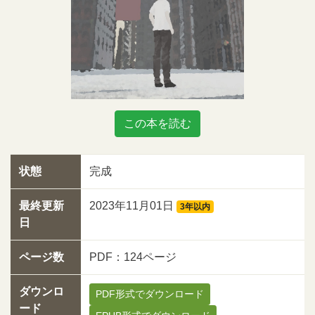
この本を読む
状態
完成
最終更新
2023年11月01日
3年以内
日
ページ数
PDF：124ページ
ダウンロ
PDF形式でダウンロード
ード