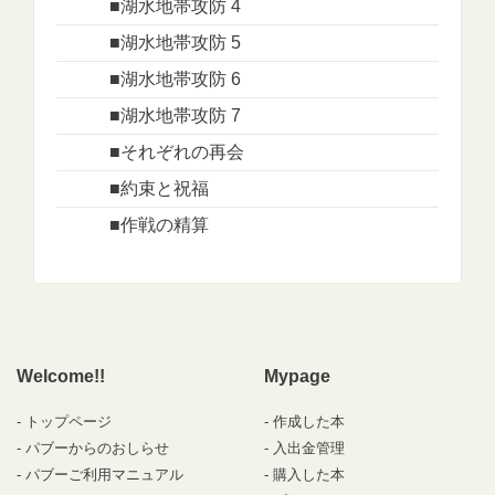
■湖水地帯攻防 4
■湖水地帯攻防 5
■湖水地帯攻防 6
■湖水地帯攻防 7
■それぞれの再会
■約束と祝福
■作戦の精算
Welcome!!
Mypage
トップページ
作成した本
パブーからのおしらせ
入出金管理
パブーご利用マニュアル
購入した本