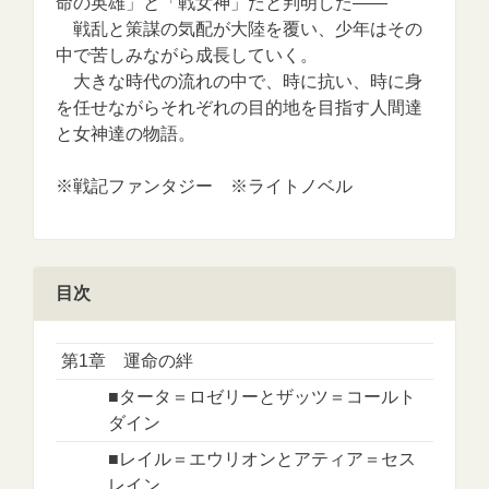
命の英雄」と「戦女神」だと判明した――
戦乱と策謀の気配が大陸を覆い、少年はその
中で苦しみながら成長していく。
大きな時代の流れの中で、時に抗い、時に身
を任せながらそれぞれの目的地を目指す人間達
と女神達の物語。
※戦記ファンタジー ※ライトノベル
目次
第1章 運命の絆
■タータ＝ロゼリーとザッツ＝コールト
ダイン
■レイル＝エウリオンとアティア＝セス
レイン