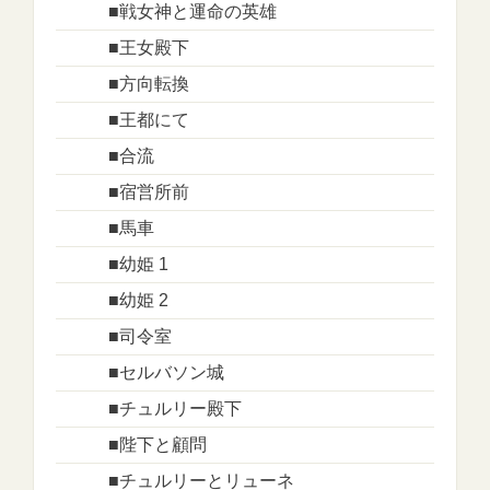
■戦女神と運命の英雄
■王女殿下
■方向転換
■王都にて
■合流
■宿営所前
■馬車
■幼姫 1
■幼姫 2
■司令室
■セルバソン城
■チュルリー殿下
■陛下と顧問
■チュルリーとリューネ