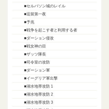
■セルバソン城のレイル
■逗留第一夜
■予兆
■戦争を起こす者と利用する者
■ダーション侵攻
■戦女神の目
■ザッツ隊長
■司令室の攻防
■ダーション軍
■イーグリア軍出撃
■湖水地帯攻防 1
■湖水地帯攻防 2
■湖水地帯攻防 3