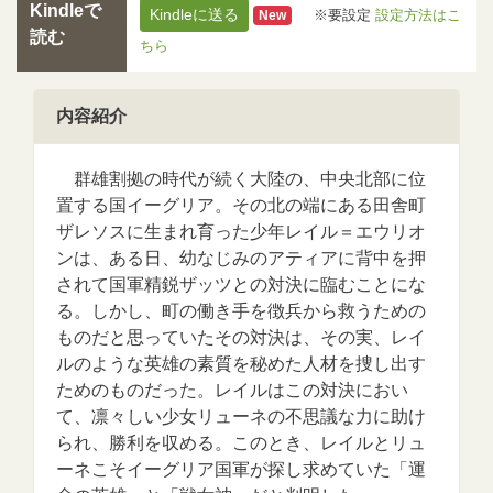
Kindleで
Kindleに送る
※要設定
設定方法はこ
New
読む
ちら
内容紹介
群雄割拠の時代が続く大陸の、中央北部に位
置する国イーグリア。その北の端にある田舎町
ザレソスに生まれ育った少年レイル＝エウリオ
ンは、ある日、幼なじみのアティアに背中を押
されて国軍精鋭ザッツとの対決に臨むことにな
る。しかし、町の働き手を徴兵から救うための
ものだと思っていたその対決は、その実、レイ
ルのような英雄の素質を秘めた人材を捜し出す
ためのものだった。レイルはこの対決におい
て、凛々しい少女リューネの不思議な力に助け
られ、勝利を収める。このとき、レイルとリュ
ーネこそイーグリア国軍が探し求めていた「運