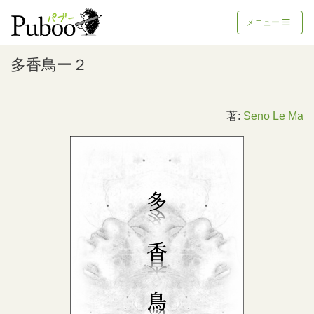
メニュー
多香鳥ー２
著:
Seno Le Ma