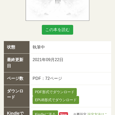
この本を読む
状態
執筆中
最終更新
2021年09月22日
日
ページ数
PDF：72ページ
ダウンロ
PDF形式でダウンロード
ード
EPUB形式でダウンロード
Kindleで
Kindleに送る
※要設定
設定方法はこ
New