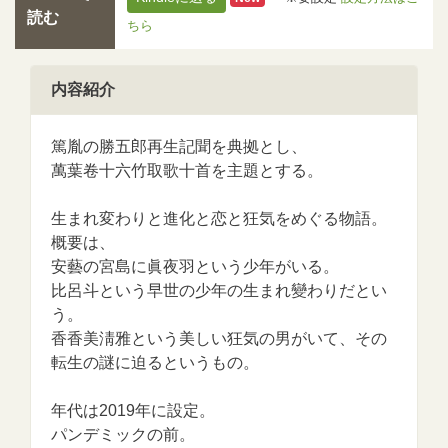
読む
ちら
内容紹介
篤胤の勝五郎再生記聞を典拠とし、
萬葉卷十六竹取歌十首を主題とする。
生まれ変わりと進化と恋と狂気をめぐる物語。
概要は、
安藝の宮島に眞夜羽という少年がいる。
比呂斗という早世の少年の生まれ變わりだとい
う。
香香美淸雅という美しい狂気の男がいて、その
転生の謎に迫るというもの。
年代は2019年に設定。
パンデミックの前。