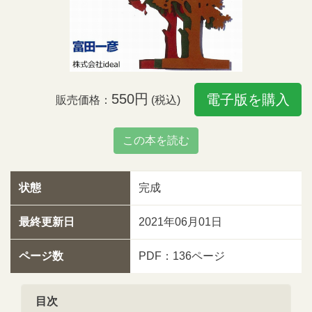
550円
電子版を購入
販売価格：
(税込)
この本を読む
状態
完成
最終更新日
2021年06月01日
ページ数
PDF：136ページ
目次