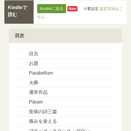
Kindleで
Kindleに送る
※要設定
設定方法はこ
New
読む
ちら
目次
目次
お題
Parabellum
火葬
通常作品
Pāram
疫病の詩三篇
痛みを覚える
ブラック・クロック・ダウン