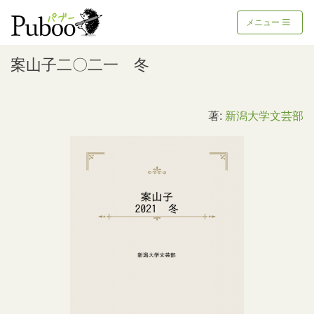
メニュー
案山子二〇二一 冬
著:
新潟大学文芸部