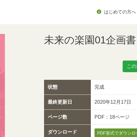
はじめての方へ
未来の楽園01企画書
この
状態
完成
最終更新日
2020年12月17日
ページ数
PDF：18ページ
ダウンロード
PDF形式でダウンロ