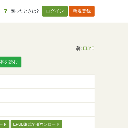
困ったときは?
ログイン
新規登録
著:
ELYE
本を読む
ード
EPUB形式でダウンロード