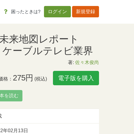
困ったときは?
ログイン
新規登録
ト未来地図レポート
l.082 ケーブルテレビ業界
著:
佐々木俊尚
275円
電子版を購入
価格：
(税込)
本を読む
成
12年02月13日