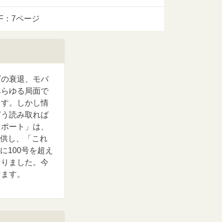
DF：7ページ
ビの衰退、モバ
あらゆる局面で
ます。しかし情
どう読み取れば
レポート」は、
提供し、「これ
に100号を超え
なりました。今
けます。