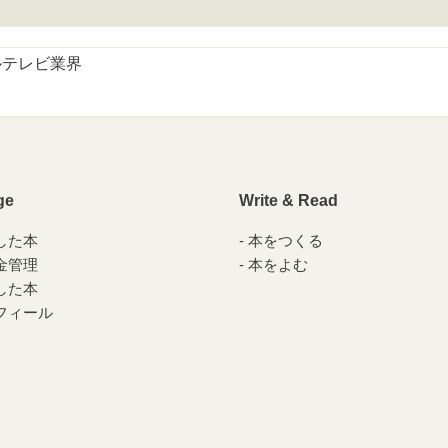
ルテレビ業界
ge
Write & Read
した本
本をつくる
金管理
本をよむ
した本
フィール