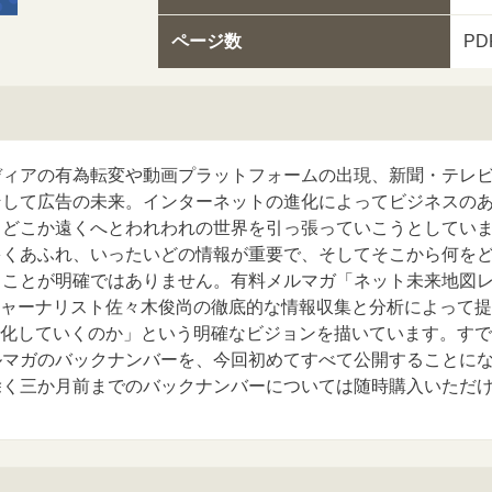
ページ数
P
ディアの有為転変や動画プラットフォームの出現、新聞・テレ
そして広告の未来。インターネットの進化によってビジネスの
、どこか遠くへとわれわれの世界を引っ張っていこうとしてい
多くあふれ、いったいどの情報が重要で、そしてそこから何を
うことが明確ではありません。有料メルマガ「ネット未来地図
ジャーナリスト佐々木俊尚の徹底的な情報収集と分析によって
変化していくのか」という明確なビジョンを描いています。すで
ルマガのバックナンバーを、今回初めてすべて公開することに
除く三か月前までのバックナンバーについては随時購入いただ