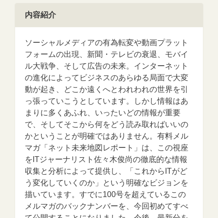
内容紹介
ソーシャルメディアの有為転変や動画プラット
フォームの出現、新聞・テレビの衰退、モバイ
ル大戦争、そして広告の未来。インターネット
の進化によってビジネスのあらゆる局面で大変
動が起き、どこか遠くへとわれわれの世界を引
っ張っていこうとしています。しかし情報はあ
まりに多くあふれ、いったいどの情報が重要
で、そしてそこから何をどう読み取ればいいの
かということが明確ではありません。有料メル
マガ「ネット未来地図レポート」は、この視座
をITジャーナリスト佐々木俊尚の徹底的な情報
収集と分析によって提供し、「これからITがど
う変化していくのか」という明確なビジョンを
描いています。すでに100号を超えているこの
メルマガのバックナンバーを、今回初めてすべ
て公開することになりました。今後、最新分を