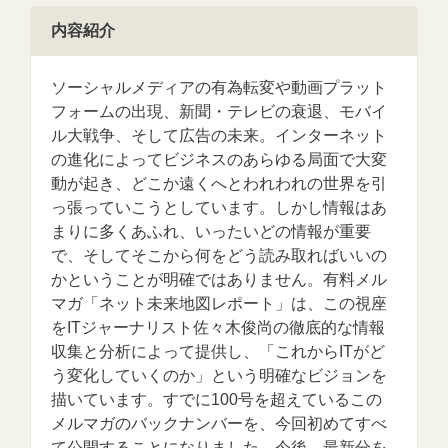
内容紹介
ソーシャルメディアの有為転変や動画プラット
フォームの出現、新聞・テレビの衰退、モバイ
ル大戦争、そして広告の未来。インターネット
の進化によってビジネスのあらゆる局面で大変
動が起き、どこか遠くへとわれわれの世界を引
っ張っていこうとしています。しかし情報はあ
まりに多くあふれ、いったいどの情報が重要
で、そしてそこから何をどう読み取ればいいの
かということが明確ではありません。有料メル
マガ「ネット未来地図レポート」は、この視座
をITジャーナリスト佐々木俊尚の徹底的な情報
収集と分析によって提供し、「これからITがど
う変化していくのか」という明確なビジョンを
描いています。すでに100号を超えているこの
メルマガのバックナンバーを、今回初めてすべ
て公開することになりました。今後、最新分を