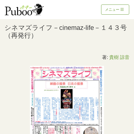
メニュー
シネマズライフ－cinemaz-life－１４３号
（再発行）
著:
貴樹 諒音