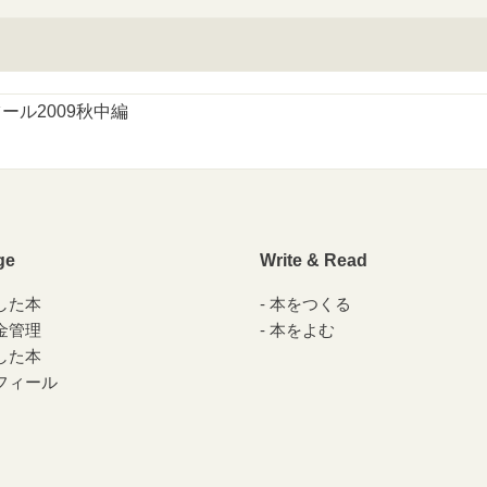
ール2009秋中編
ge
Write & Read
した本
本をつくる
金管理
本をよむ
した本
フィール