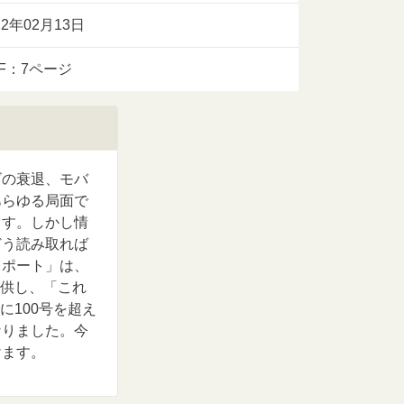
12年02月13日
DF：7ページ
ビの衰退、モバ
あらゆる局面で
ます。しかし情
どう読み取れば
レポート」は、
提供し、「これ
に100号を超え
なりました。今
けます。