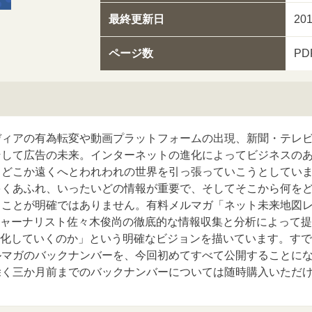
最終更新日
20
ページ数
P
ディアの有為転変や動画プラットフォームの出現、新聞・テレ
そして広告の未来。インターネットの進化によってビジネスの
、どこか遠くへとわれわれの世界を引っ張っていこうとしてい
多くあふれ、いったいどの情報が重要で、そしてそこから何を
うことが明確ではありません。有料メルマガ「ネット未来地図
ジャーナリスト佐々木俊尚の徹底的な情報収集と分析によって
変化していくのか」という明確なビジョンを描いています。すで
ルマガのバックナンバーを、今回初めてすべて公開することに
除く三か月前までのバックナンバーについては随時購入いただ