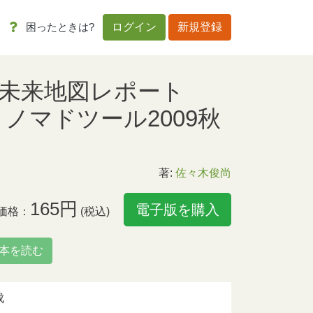
困ったときは?
ログイン
新規登録
ト未来地図レポート
.062 ノマドツール2009秋
著:
佐々木俊尚
165円
電子版を購入
価格：
(税込)
本を読む
成