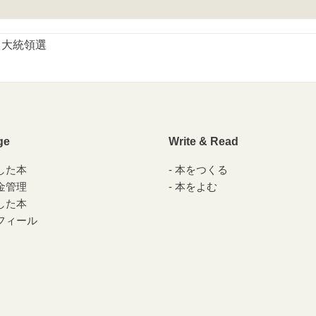
カ大統領選
ge
Write & Read
した本
本をつくる
金管理
本をよむ
した本
フィール