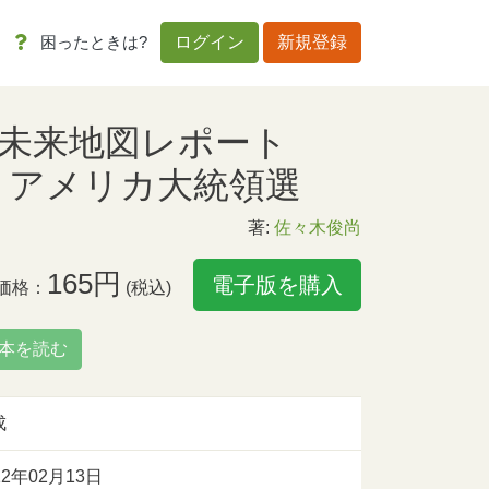
困ったときは?
ログイン
新規登録
ト未来地図レポート
.019 アメリカ大統領選
著:
佐々木俊尚
165円
電子版を購入
価格：
(税込)
本を読む
成
12年02月13日