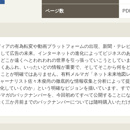
ページ数
P
ディアの有為転変や動画プラットフォームの出現、新聞・テレ
そして広告の未来。インターネットの進化によってビジネスの
、どこか遠くへとわれわれの世界を引っ張っていこうとしてい
多くあふれ、いったいどの情報が重要で、そしてそこから何を
うことが明確ではありません。有料メルマガ「ネット未来地図
ジャーナリスト佐々木俊尚の徹底的な情報収集と分析によって
変化していくのか」という明確なビジョンを描いています。すで
ルマガのバックナンバーを、今回初めてすべて公開することに
除く三か月前までのバックナンバーについては随時購入いただ