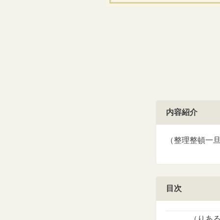
内容紹介
（整理整頓一
目次
（りあ