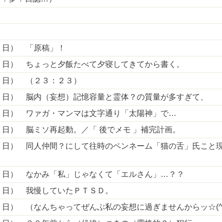
）
１日） 「原稿」！
１日） ちょっと夕飯たべて夕寝してきてから書く。
１日） （２３：２３）
月２日） 脳内（妄想）記憶容量と霊体？の質量が多すぎて、
２日） ワァガ・マンマは文字通り「太陽神」で…
２日） 脳ミソ再起動。／「 後でメモ 」補完計画。
月２日） 同人仲間？にして往時のペンネーム「猫の舌」氏こと
。
２日） なかみ「私」じゃなくて「エルさん」…？？
２日） 我慢していたＰＴＳＤ。
２日） （なんちゃってぜんぶ私の妄想に過ぎませんからッ☆(^。