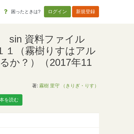
困ったときは?
ログイン
新規登録
 sin 資料ファイル
１１（霧樹りすはアル
か？）（2017年11
著:
霧樹 里守 （きりぎ・りす）
本を読む