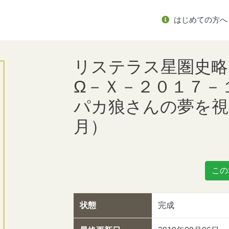
はじめての方へ
リステラス星圏史略
Ω－Ｘ－２０１７－
パカ狼さんの夢を視る
月）
この
状態
完成