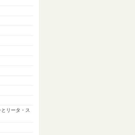
。
チとリータ・ス