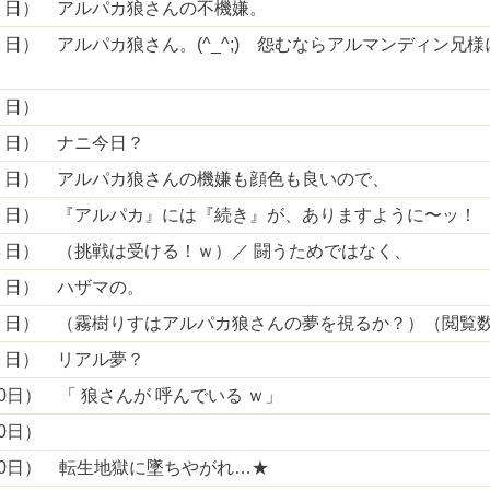
６日） アルパカ狼さんの不機嫌。
６日） アルパカ狼さん。(^_^;) 怨むならアルマンディン兄
６日）
７日） ナニ今日？
７日） アルパカ狼さんの機嫌も顔色も良いので、
月７日） 『アルパカ』には『続き』が、ありますように〜ッ！
月８日） （挑戦は受ける！ｗ）／ 闘うためではなく、
９日） ハザマの。
９日） （霧樹りすはアルパカ狼さんの夢を視るか？）（閲覧数 1
９日） リアル夢？
10日） 「 狼さんが 呼んでいる ｗ」
10日）
10日） 転生地獄に墜ちやがれ…★