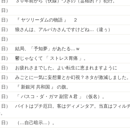
月２日） ３０年前から（伏線）つきの（霊格的？）犯行。
３日）
３日） 『 ヤツリーダムの物語 』 ２
月４日） 狼さんは、アルパカさんですけどね…（違ぅ）
４日）
４日） 結局、「予知夢」があたる…ｗ
４日） 鬱じゃなくて 「 ストレス胃痛 」。
月４日） お疲れさまでした。よい転生に恵まれますように
月５日） みごとに一気に妄想量とか幻視？ネタが激減しました
５日） 『 新銀河 共和国 』 の旗。
５日） 「 バスコ・ダ・ガマ 副官Ａ君 」（仮名）。
月５日） バイトはプチ厄日。客はディメンタア。当直はフィル
ー。
６日） （…自己暗示…）。