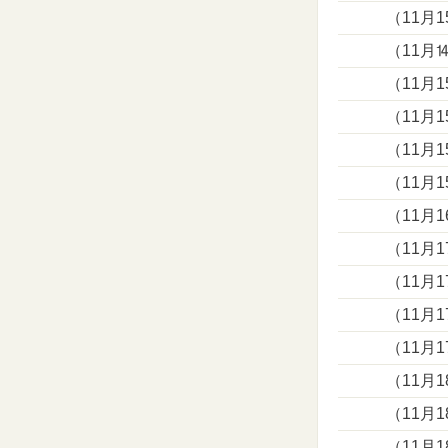
（11月
（11月
（11月
（11月
（11月
（11月
（11月
（11月
（11月
（11月
（11月
（11月
（11月
（11月