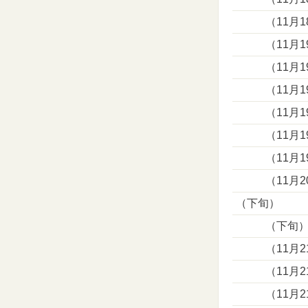
（11月
（11月
（11月
（11月
（11月
（11月
（11月
（11月
（下旬）
（下旬
（11月
（11月
（11月