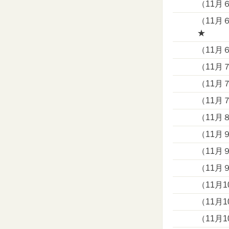
（11月
（11月
★
（11月
（11月
（11月
（11
（11
（11月
（11月
（11月
（11月
（11月
（11月