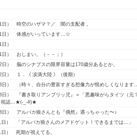
）
11日） 時空のハザマ？／ 闇の支配者 。
11日） 体感がいっています…☆
11日）
11日） おしまい。（－－；）
12日） 脳のシナプスの限界容量は170歳分あるとか。
12日） １．《 涙滴大陸 》（後期）
13日） （時々、自分の豊富すぎる想像力が恨めしくなります
13日） 『書き取りアンブリッ児』＝「悪趣味がらタイツ（元
認…★(-_-#)★
13日） アルパカ狼さんとも『偶然』遇っちゃった〜♪
月⒕日） 「アルパカ狼さんのメアドゲット！できるまでは…」
⒕日） 死期が視えてる。