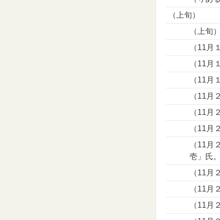
（上旬）
（上旬
（11月
（11月
（11月
（11
（11月
（11月
（11
壱」氏
（11月
（11月
（11月