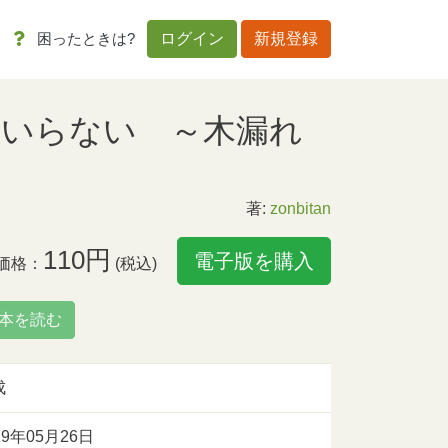
困ったときは?
ログイン
新規登録
いらない ～木漏れ
著:
zonbitan
110円
電子版を購入
価格：
(税込)
本を読む
成
19年05月26日