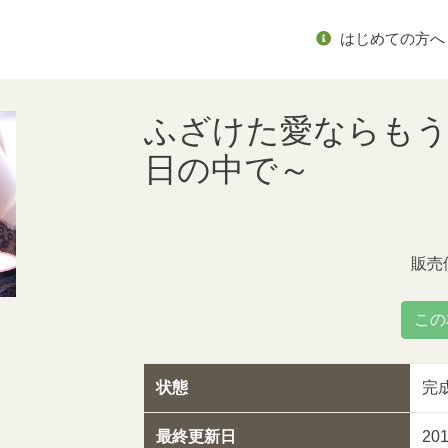
はじめての方へ
ふざけた愛ならもう
日の中で～
販売
この
状態
完
最終更新日
20