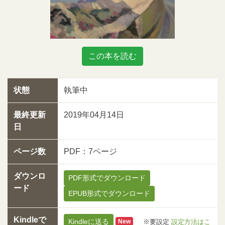
この本を読む
状態
執筆中
最終更新
2019年04月14日
日
ページ数
PDF：7ページ
ダウンロ
PDF形式でダウンロード
ード
EPUB形式でダウンロード
Kindleで
Kindleに送る
※要設定
設定方法はこ
New