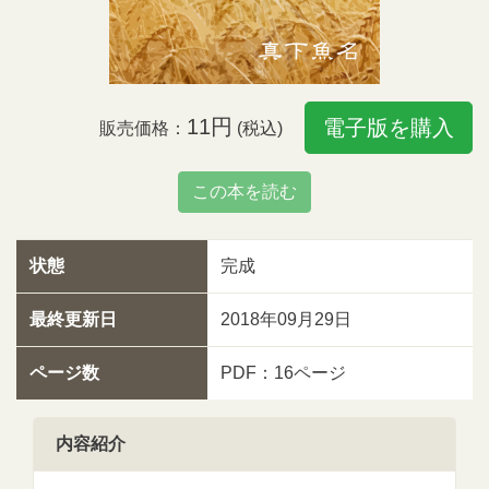
11円
電子版を購入
販売価格：
(税込)
この本を読む
状態
完成
最終更新日
2018年09月29日
ページ数
PDF：16ページ
内容紹介