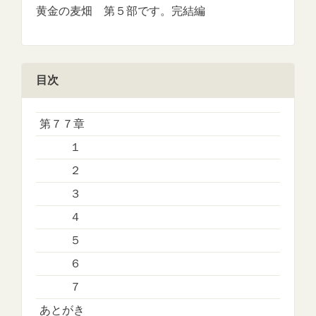
黄金の麦畑 第５部です。完結編
目次
第７７章
１
２
３
４
５
６
７
あとがき