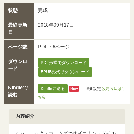
状態
完成
最終更新
2018年09月17日
日
ページ数
PDF：6ページ
ダウンロ
PDF形式でダウンロード
ード
EPUB形式でダウンロード
Kindleで
Kindleに送る
※要設定
設定方法はこ
New
読む
ちら
内容紹介
シャーロック・ホームズの作者コナン・ドイル