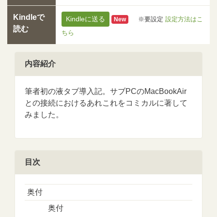
Kindleで
Kindleに送る
※要設定
設定方法はこ
New
読む
ちら
内容紹介
筆者初の液タブ導入記。サブPCのMacBookAir
との接続におけるあれこれをコミカルに著して
みました。
目次
奥付
奥付