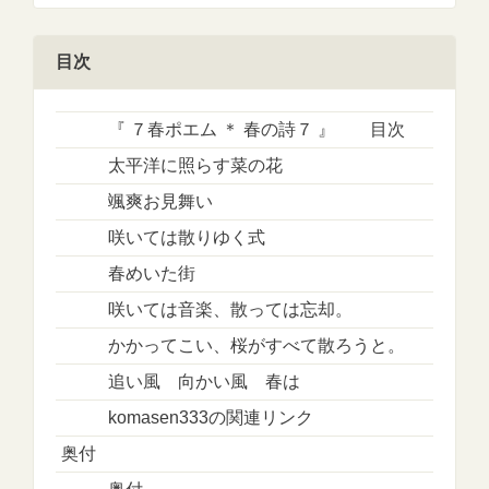
目次
『 ７春ポエム ＊ 春の詩７ 』 目次
太平洋に照らす菜の花
颯爽お見舞い
咲いては散りゆく式
春めいた街
咲いては音楽、散っては忘却。
かかってこい、桜がすべて散ろうと。
追い風 向かい風 春は
komasen333の関連リンク
奥付