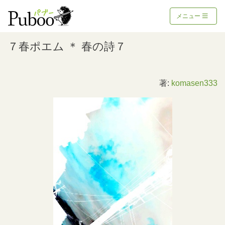
メニュー
７春ポエム ＊ 春の詩７
著:
komasen333