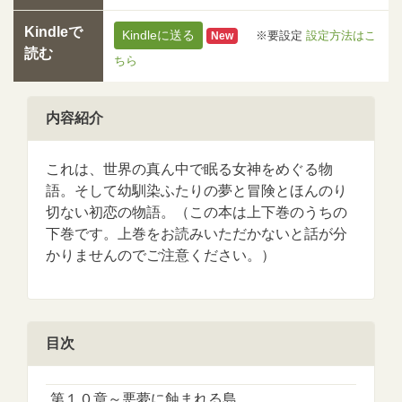
Kindleで
Kindleに送る
※要設定
設定方法はこ
New
読む
ちら
内容紹介
これは、世界の真ん中で眠る女神をめぐる物
語。そして幼馴染ふたりの夢と冒険とほんのり
切ない初恋の物語。（この本は上下巻のうちの
下巻です。上巻をお読みいただかないと話が分
かりませんのでご注意ください。）
目次
第１０章～悪夢に蝕まれる島