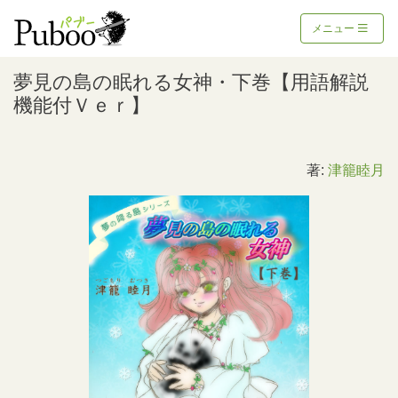
メニュー
夢見の島の眠れる女神・下巻【用語解説
機能付Ｖｅｒ】
著:
津籠睦月