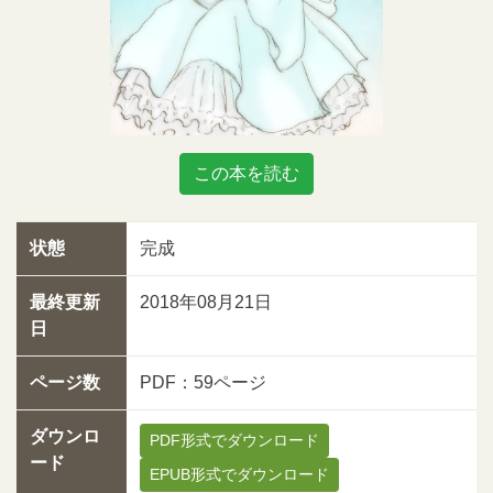
この本を読む
状態
完成
最終更新
2018年08月21日
日
ページ数
PDF：59ページ
ダウンロ
PDF形式でダウンロード
ード
EPUB形式でダウンロード