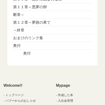
第１１章～悪夢の卵
断章～
第１２章～夢路の果て
～終章
おまけのリンク集
奥付
奥付
Welcome!!
Mypage
トップページ
作成した本
パブーからのおしらせ
入出金管理