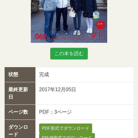
この本を読む
状態
完成
最終更新
2017年12月05日
日
ページ数
PDF：3ページ
ダウンロ
PDF形式でダウンロード
ード
EPUB形式でダウンロード