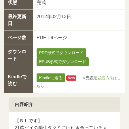
状態
完成
最終更新
2012年02月13日
日
ページ数
PDF：9ページ
ダウンロ
PDF形式でダウンロード
ード
EPUB形式でダウンロード
Kindleで
Kindleに送る
※要設定
設定方法はこ
New
読む
ちら
内容紹介
【ＢＬです】
21歳ゲイの学生タクミには付き合っている人、