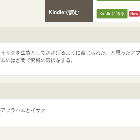
Kindleで読む
Kindleに送る
New
子イサクを生贄としてささげるように命じられた、と思ったア
ズムのはざ間で究極の選択をする。
のアブラハムとイサク