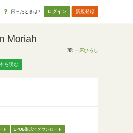
困ったときは?
ログイン
新規登録
n Moriah
著:
一床ひろし
本を読む
ード
EPUB形式でダウンロード