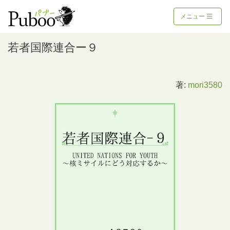
メニュー
若者国際連合ー９
著:
mori3580