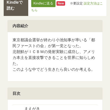
Kindleで
Kindleに送る
※要設定
設定方法はこ
New
読む
ちら
内容紹介
東京都議会選挙が終わり小池知事が率いる「都
民ファーストの会」が第一党となった。
北朝鮮がＩＣＢＭの発射実験に成功し、アメリ
カ本土を直接攻撃できることを世界に知らしめ
た。
このような中でどう生きたら良いのか考える。
目次
まえがき