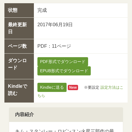
状態
完成
最終更新
2017年06月19日
日
ページ数
PDF：11ページ
ダウンロ
PDF形式でダウンロード
ード
EPUB形式でダウンロード
Kindleで
Kindleに送る
※要設定
設定方法はこ
New
読む
ちら
内容紹介
キム・スタンレー・ロビンスン火星三部作の最