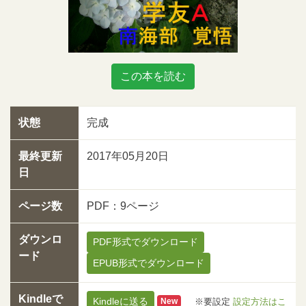
この本を読む
状態
完成
最終更新
2017年05月20日
日
ページ数
PDF：9ページ
ダウンロ
PDF形式でダウンロード
ード
EPUB形式でダウンロード
Kindleで
Kindleに送る
※要設定
設定方法はこ
New