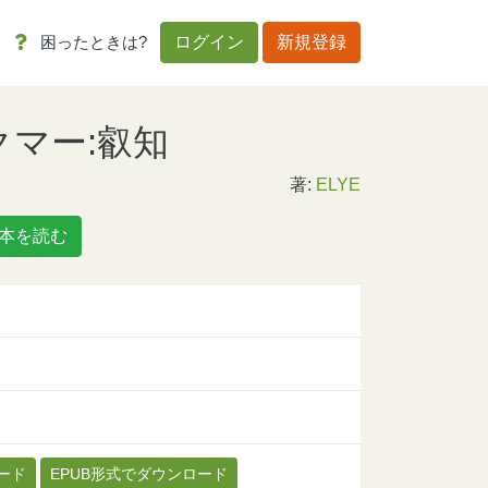
困ったときは?
ログイン
新規登録
コクマー:叡知
著:
ELYE
本を読む
ード
EPUB形式でダウンロード