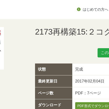
はじめての方へ
2173再構築15:２
この
状態
完成
最終更新日
2017年02月04日
ページ数
PDF：7ページ
ダウンロード
PDF形式でダウンロ