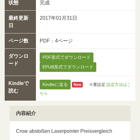
状態
完成
最終更新
2017年01月31日
日
ページ数
PDF：4ページ
ダウンロ
PDF形式でダウンロード
ード
EPUB形式でダウンロード
Kindleで
Kindleに送る
※要設定
設定方法はこ
New
読む
ちら
内容紹介
Crow abstoßen Laserpointer Preisvergleich