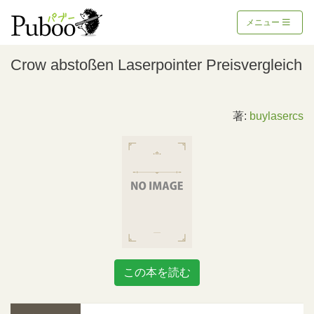
メニュー
Crow abstoßen Laserpointer Preisvergleich
著:
buylasercs
この本を読む