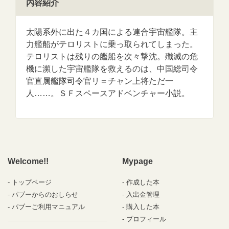
内容紹介
太陽系外に出た４カ国による連合宇宙艦隊。主
力艦船がテロリストに乗っ取られてしまった。
テロリストは残りの艦船を次々撃沈。殲滅の危
機に瀕した宇宙艦隊を救えるのは、中国総司令
官直属艦隊司令官リ＝チャン上将ただ一
人……。ＳＦスペースアドベンチャー小説。
Welcome!!
Mypage
トップページ
作成した本
パブーからのおしらせ
入出金管理
パブーご利用マニュアル
購入した本
プロフィール