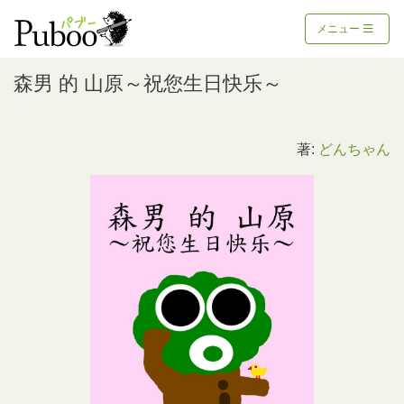
メニュー
森男 的 山原～祝您生日快乐～
著:
どんちゃん