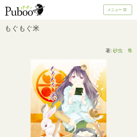
メニュー
もぐもぐ米
著:
砂虫 隼