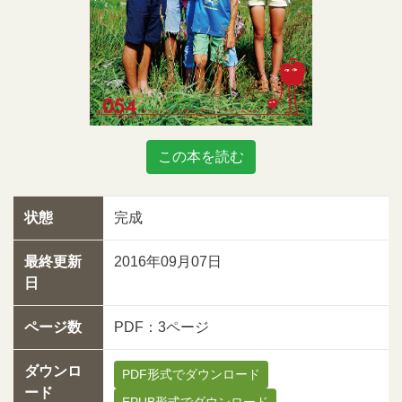
この本を読む
状態
完成
最終更新
2016年09月07日
日
ページ数
PDF：3ページ
ダウンロ
PDF形式でダウンロード
ード
EPUB形式でダウンロード