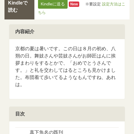
Kindleで
Kindleに送る
※要設定
設定方法はこ
New
読む
ちら
内容紹介
京都の夏は暑いです。この日は８月の初め、八
朔の日。舞妓さんや芸妓さんがお師匠はんに挨
拶まわりをするとかで、「おめでとうさんで
す。」と礼を交わしてはるところも見かけまし
た。布団着て歩いてるようなもんですね、あれ
は。
目次
真下魚名の既刊