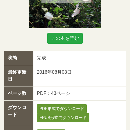
この本を読む
状態
完成
最終更新
2016年08月08日
日
ページ数
PDF：43ページ
ダウンロ
PDF形式でダウンロード
ード
EPUB形式でダウンロード