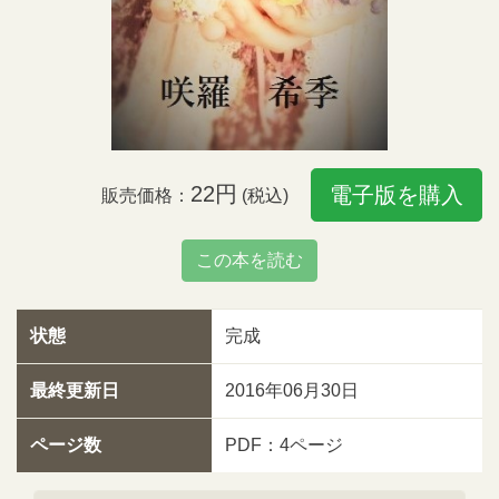
22円
電子版を購入
販売価格：
(税込)
この本を読む
状態
完成
最終更新日
2016年06月30日
ページ数
PDF：4ページ