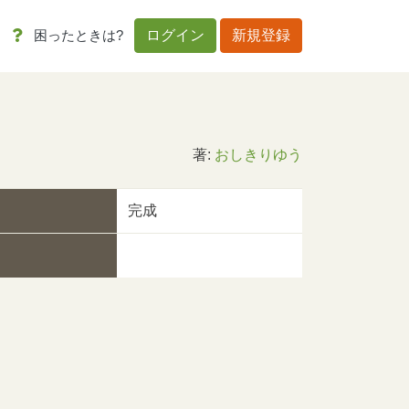
困ったときは?
ログイン
新規登録
ん
著:
おしきりゆう
完成